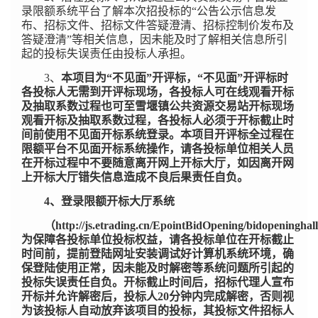
录限额系统平台了解本次招投标的“公告公示信息发
布、招标文件、招标文件答疑澄清、招标控制价发布及
答疑澄清”等相关信息，因未能及时了解相关信息所引
起的投标失误责任由投标人承担。
3
、
本项目为“不见面”开评标，“不见面”开评标时
各投标人无需到开评标现场，各投标人可在线观看开标
及抽取系数过程也可至雪堰镇公共资源交易站开标现场
观看开标及抽取系数过程，各投标人必须于开标截止时
间前使用不见面开标系统登录。本项目开评标全过程在
限额平台不见面开标系统操作，请各投标单位相关人员
在开标过程中不要随意离开网上开标大厅，如因离开网
上开标大厅错失信息造成不良后果责任自负。
4
、登录限额开标大厅系统
（
http://js.etrading.cn/EpointBidOpening/bidopeninghal
为保障各投标单位投标权益，请各投标单位在开标截止
时间前，提前登陆网址安装调试好计算机系统环境，确
保登陆使用正常，因未能及时解密等系统问题所引起的
投标失误责任自负。开标截止时间后，招标代理人宣布
开标并允许解密后，投标人20分钟内完成解密，否则视
为该投标人自动放弃该项目的投标，其投标文件招标人