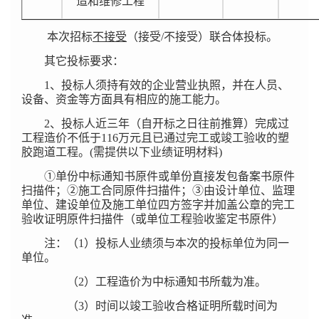
造和维修工程
本次招标
不接受
（接受/不接受）联合体投标。
其它投标要求：
1
、投标人须持有效的企业营业执照，并在人员、
设备、资金等方面具有相应的施工能力。
2
、投标人近三年（自开标之日往前推算）完成过
工程造价不低于116万元且已通过完工或竣工验收的塑
胶跑道工程。(需提供以下业绩证明材料)
①
单份中标通知书原件或单份直接发包备案书原件
扫描件；②施工合同原件扫描件；③由设计单位、监理
单位、建设单位及施工单位四方签字并加盖公章的完工
验收证明原件扫描件（或单位工程验收鉴定书原件）
注：（1）投标人业绩须与本次的投标单位为同一
单位。
（2）工程造价为中标通知书所载为准。
（3）时间以竣工验收合格证明所载时间为