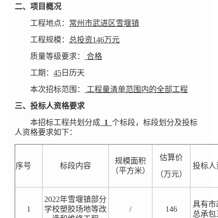
二、项目概况
工程地点：
常州市武进区雪堰镇
工程规模：
总投资146万元
质量等级要求：
合格
工期：
45
日历天
本次招标范围：
工程量清单范围内的全部工程
三、投标人资格要求
本招标工程共划分成
1
个标段，标段划分及投标
人资格要求如下：
估算价
规模面积
序号
标段内容
投标人
（平方米）
（万元）
2022
年雪堰镇部分
具有市
1
学校塑胶场地等改
/
146
总承包